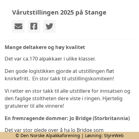
Vårutstillingen 2025 på Stange
Mange deltakere og høy kvalitet
Det var ca.170 alpakkaer i ulike klasser.
Den gode logistikken gjorde at utstillingen fløt
knirkefritt. En stor takk til utstillingskomiteen!
Vi retter en stor takk til alle utstillere for innsatsen og
den faglige stoltheten dere viste i ringen. Hjertelig
gratulerer til alle vinnere!
En fremragende dommer: Jo Bridge (Storbritannia)
Det var stor glede over å ha Jo Bridge som
© Den Norske Alpakkaforening | Løsning:
StyreWeb
hoveddommer for helgens utstilling.